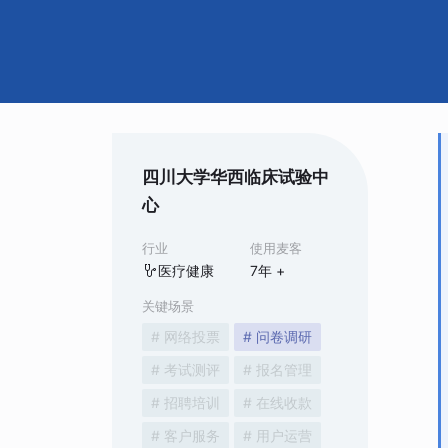
四川大学华西临床试验中
心
行业
使用麦客
医疗健康
7
年 +
关键场景
# 网络投票
# 问卷调研
# 考试测评
# 报名管理
# 招聘培训
# 在线收款
# 客户服务
# 用户运营