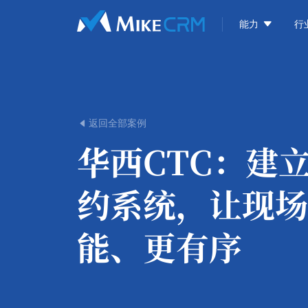

能力
行
返回全部案例

华西CTC：
建
约系统，让现场
能、更有序